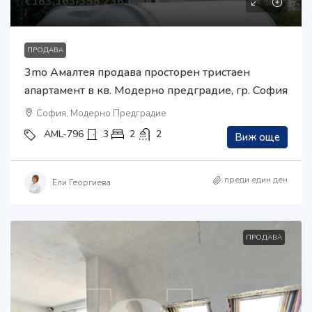
€183,163
/358,236 лв.
ПРОДАВА
3mo Амалтея продава просторен тристаен
апартамент в кв. Модерно предградие, гр. София
София, Модерно Предградие
AML-796
3
2
2
Виж още
преди един ден
Ели Георгиева
ПРОДАВА