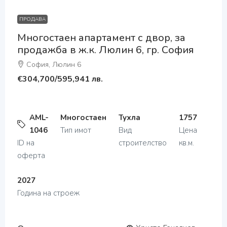
ПРОДАВА
Многостаен апартамент с двор, за
продажба в ж.к. Люлин 6, гр. София
София, Люлин 6
€304,700
/595,941 лв.
AML-
Многостаен
Тухла
1757
1046
Тип имот
Вид
Цена
ID на
строителство
кв.м.
оферта
2027
Година на строеж