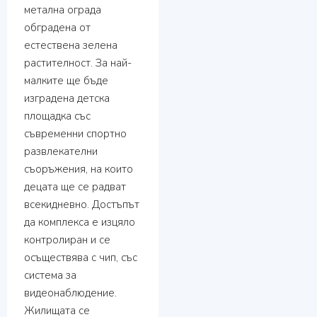
метална ограда
обградена от
естествена зелена
растителност. За най-
малките ще бъде
изградена детска
площадка със
съвременни спортно
развлекателни
съоръжения, на които
децата ще се радват
всекидневно. Достъпът
да комплекса е изцяло
контролиран и се
осъществява с чип, със
система за
видеонаблюдение.
Жилищата се