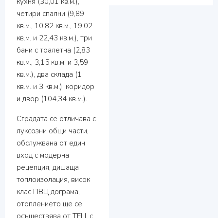
кухня (30,01 кв.м.),
четири спални (9,89
кв.м., 10,82 кв.м., 19,02
кв.м. и 22,43 кв.м.), три
бани с тоалетна (2,83
кв.м., 3,15 кв.м. и 3,59
кв.м.), два склада (1
кв.м. и 3 кв.м.), коридор
и двор (104,34 кв.м.).
Сградата се отличава с
луксозни общи части,
обслужвана от един
вход с модерна
рецепция, дишаща
топлоизолация, висок
клас ПВЦ дограма,
отоплението ще се
осъществява от ТЕЦ, с