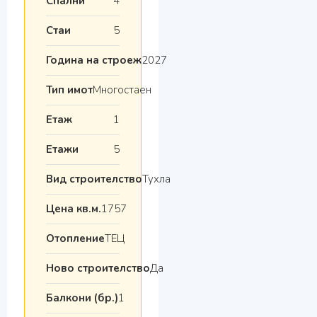
Спални
4
Стаи
5
Година на строеж
2027
Тип имот
Многостаен
Етаж
1
Етажи
5
Вид строителство
Тухла
Цена кв.м.
1757
Отопление
ТЕЦ
Ново строителство
Да
Балкони (бр.)
1