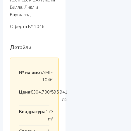
Кестнер, МБАЛ Люлин,
Билла, Лидл и
Кауфланд.
Оферта № 1046
Детайли
№ на имот
AML-
1046
Цена
€304,700/595,941
лв.
Квадратура
173
m²