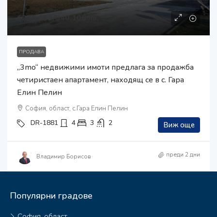
€276,152
/540,106 лв.
ПРОДАВА
„3mo“ недвижими имоти предлага за продажба
четиристаен апартамент, находящ се в с. Гара
Елин Пелин
София, област, с.Гара Елин Пелин
DR-1881
4
3
2
Виж още
преди 2 дни
Владимир Борисов
Популярни градове
София, област