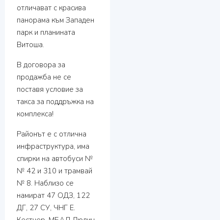
отличават с красива
панорама към Западен
парк и планината
Витоша.
В договора за
продажба не се
поставя условие за
такса за поддръжка на
комплекса!
Районът е с отлична
инфраструктура, има
спирки на автобуси №
№ 42 и 310 и трамвай
№ 8. Наблизо се
намират 47 ОДЗ, 122
ДГ, 27 СУ, ЧНГ Е.