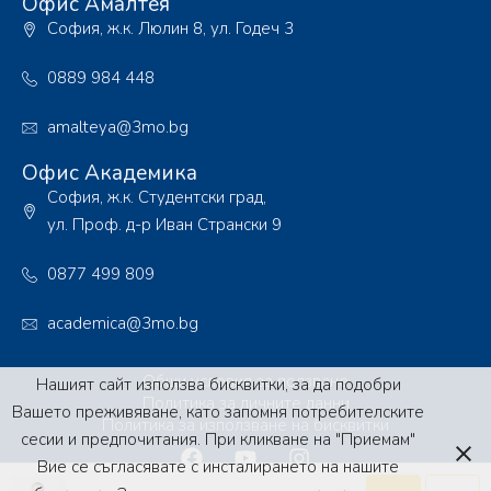
Офис Амалтея
София, ж.к. Люлин 8, ул. Годеч 3
0889 984 448
amalteya@3mo.bg
Офис Академика
София, ж.к. Студентски град,
ул. Проф. д-р Иван Странски 9
0877 499 809
academica@3mo.bg
Общи условия за ползване
Нашият сайт използва бисквитки, за да подобри
Политика за личните данни
Вашето преживяване, като запомня потребителските
Политика за използване на бисквитки
сесии и предпочитания. При кликване на "Приемам"
Вие се съгласявате с инсталирането на нашите