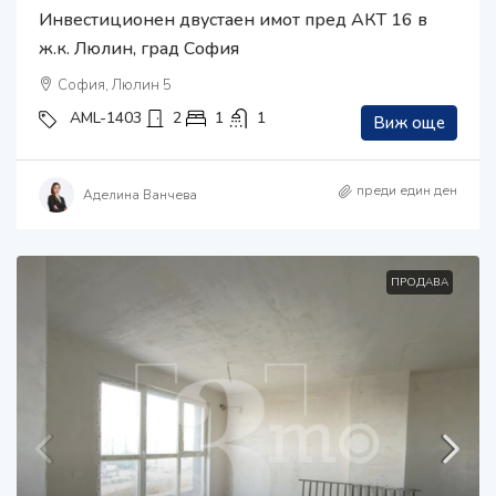
Инвестиционен двустаен имот пред АКТ 16 в
ж.к. Люлин, град София
София, Люлин 5
AML-1403
2
1
1
Виж още
преди един ден
Аделина Ванчева
ПРОДАВА