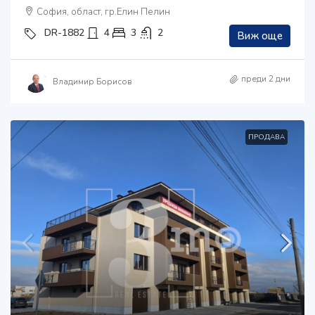
София, област, гр.Елин Пелин
DR-1882
4
3
2
Виж още
преди 2 дни
Владимир Борисов
ПРОДАВА