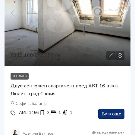
€139,100
/272,056 лв.
ПРОДАВА
Двустаен южен апартамент пред АКТ 16 в ж.к.
Люлин, град София
София, Люлин 5
AML-1456
2
1
1
Виж още
преди един ден
Аделина Ванчева