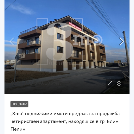
€276,152
/540,106 лв.
ПРОДАВА
„3mo“ недвижими имоти предлага за продажба
четиристаен апартамент, находящ се в гр. Елин
Пелин