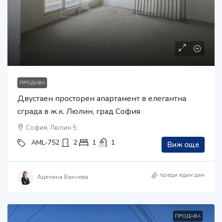
€153,000
/299,242 лв.
ПРОДАВА
Двустаен просторен апартамент в елегантна
сграда в ж.к. Люлин, град София
София, Люлин 5
AML-752
2
1
1
Виж още
преди един ден
Аделина Ванчева
ПРОДАВА