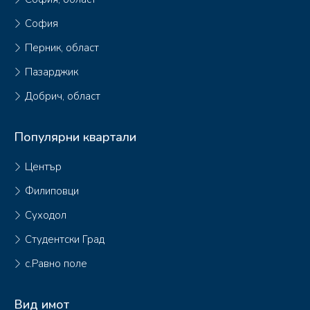
София
Перник, област
Пазарджик
Добрич, област
Популярни квартали
Център
Филиповци
Суходол
Студентски Град
с.Равно поле
Вид имот