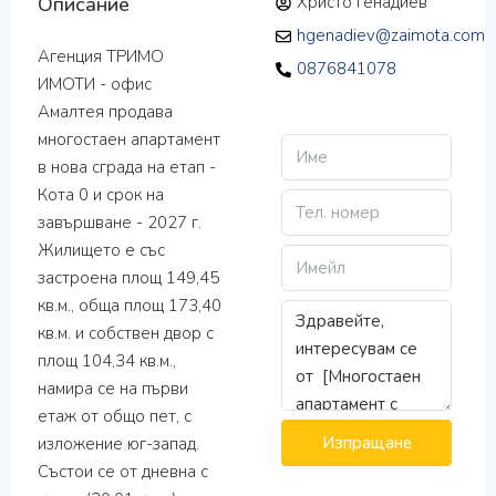
Описание
Христо Генадиев
hgenadiev@zaimota.com
Агенция ТРИМО
0876841078
ИМОТИ - офис
Амалтея продава
многостаен апартамент
в нова сграда на етап -
Кота 0 и срок на
завършване - 2027 г.
Жилището е със
застроена площ 149,45
кв.м., обща площ 173,40
кв.м. и собствен двор с
площ 104,34 кв.м.,
намира се на първи
етаж от общо пет, с
Изпращане
изложение юг-запад.
Състои се от дневна с