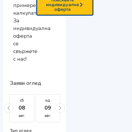
поискайте
индивидуална
примерен
оферта
калкулатор.
За
индивидуална
оферта
се
свържете
с нас!
Заяви оглед
сб
нд
пн
вт
ср
08
09
10
11
12
авг.
авг.
авг.
авг.
авг.
Тип оглед